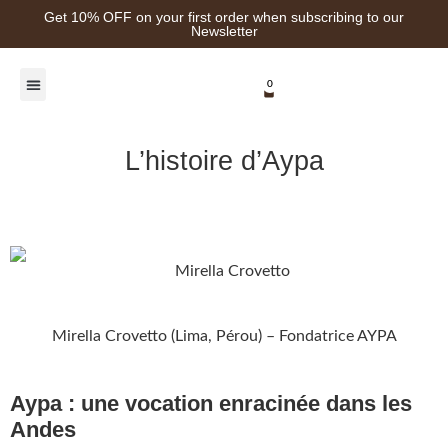
Get 10% OFF on your first order when subscribing to our
Newsletter
0
Healing Plants
L’histoire d’Aypa
Mirella Crovetto (Lima, Pérou) – Fondatrice AYPA
Aypa : une vocation enracinée dans les
Andes